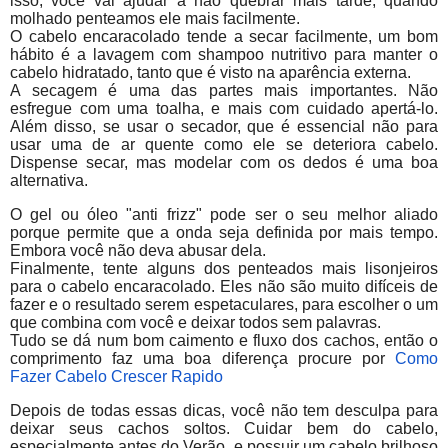
isso, você vai ajudar a não quebrar mais tarde, quando
molhado penteamos ele mais facilmente.
O cabelo encaracolado tende a secar facilmente, um bom
hábito é a lavagem com shampoo nutritivo para manter o
cabelo hidratado, tanto que é visto na aparência externa.
A secagem é uma das partes mais importantes. Não
esfregue com uma toalha, e mais com cuidado apertá-lo.
Além disso, se usar o secador, que é essencial não para
usar uma de ar quente como ele se deteriora cabelo.
Dispense secar, mas modelar com os dedos é uma boa
alternativa.
O gel ou óleo "anti frizz" pode ser o seu melhor aliado
porque permite que a onda seja definida por mais tempo.
Embora você não deva abusar dela.
Finalmente, tente alguns dos penteados mais lisonjeiros
para o cabelo encaracolado. Eles não são muito difíceis de
fazer e o resultado serem espetaculares, para escolher o um
que combina com você e deixar todos sem palavras.
Tudo se dá num bom caimento e fluxo dos cachos, então o
comprimento faz uma boa diferença procure por
Como
Fazer Cabelo Crescer Rapido
Depois de todas essas dicas, você não tem desculpa para
deixar seus cachos soltos. Cuidar bem do cabelo,
especialmente antes do Verão, e possuir um cabelo brilhoso