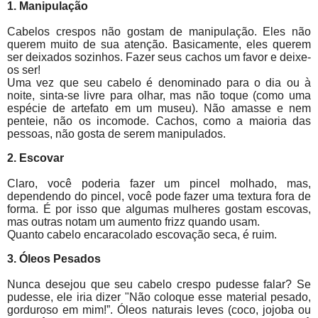
1. Manipulação
Cabelos crespos não gostam de manipulação. Eles não
querem muito de sua atenção. Basicamente, eles querem
ser deixados sozinhos. Fazer seus cachos um favor e deixe-
os ser!
Uma vez que seu cabelo é denominado para o dia ou à
noite, sinta-se livre para olhar, mas não toque (como uma
espécie de artefato em um museu). Não amasse e nem
penteie, não os incomode. Cachos, como a maioria das
pessoas, não gosta de serem manipulados.
2. Escovar
Claro, você poderia fazer um pincel molhado, mas,
dependendo do pincel, você pode fazer uma textura fora de
forma. É por isso que algumas mulheres gostam escovas,
mas outras notam um aumento frizz quando usam.
Quanto cabelo encaracolado escovação seca, é ruim.
3. Óleos Pesados
Nunca desejou que seu cabelo crespo pudesse falar? Se
pudesse, ele iria dizer "Não coloque esse material pesado,
gorduroso em mim!”. Óleos naturais leves (coco, jojoba ou