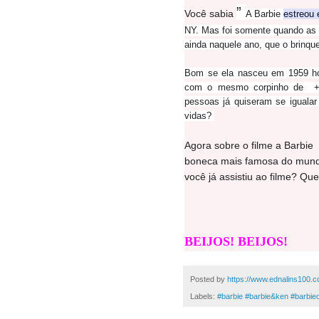
”
Você sabia
A Barbie
estreou
NY. Mas foi somente quando as c
ainda naquele ano, que o brinqu
Bom se ela nasceu em 1959 ho
com o mesmo corpinho de +/-
pessoas já quiseram se iguala
vidas?
Agora sobre o filme a Barbie
boneca mais famosa do mundo
você já assistiu ao filme? Qu
BEIJOS! BEIJOS!
Posted by
https://www.ednalins100.c
Labels:
#barbie #barbie&ken #barbie