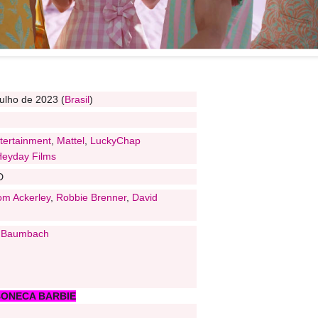
julho de 2023 (
Brasil
)
tertainment
,
Mattel
,
LuckyChap
Heyday Films
D
om Ackerley
,
Robbie Brenner
,
David
 Baumbach
BONECA BARBIE