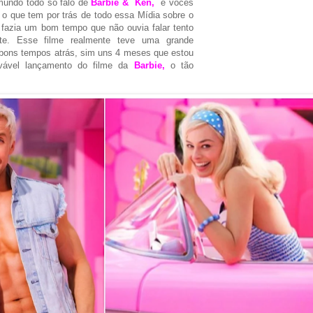
mundo todo só falo de
Barbie & Ken,
e vocês
 o que tem por trás de todo essa Mídia sobre o
 fazia um bom tempo que não ouvia falar tento
te. Esse filme realmente teve uma grande
bons tempos atrás, sim uns 4 meses que estou
ovável lançamento do filme da
Barbie,
o tão