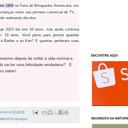
 em 1959
na Feira de Brinquedos Americana, em
rianças viram seu primeiro comercial de TV,
edo realmente decolou.
je 2023 ela tem 64 anos, mas ainda continua
 19 anos. Você parou para pensar quantas
r à Barbie e ao Ken? E quantas perderam suas
ENCONTRE AQUI
 mesmo depois de voltar a vida normal a
 vai ter uma felicidade verdadeira? E
ero saber!
om.br/
at
22:44:00
SEGREDOS DA MATURI
ofilme2023 destaque