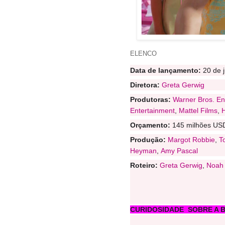
ELENCO
Data de lançamento:
20 de 
Diretora:
Greta Gerwig
Produtoras:
Warner Bros. En
Entertainment
,
Mattel Films
,
Orçamento:
145 milhões US
Produção:
Margot Robbie
,
T
Heyman
,
Amy Pascal
Roteiro:
Greta Gerwig
,
Noah
CURIDOSIDADE SOBRE A 