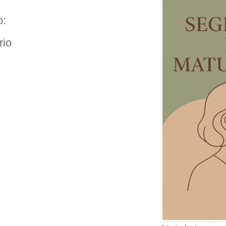
o:
rio