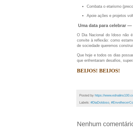
Combata o etarismo (precon
Apoie ações e projetos volt
Uma data para celebrar — e
O Dia Nacional do Idoso não
convite à reflexão: como estam
de sociedade queremos construir
Que hoje e todos os dias possa
que enfrentaram desafios, super
BEIJOS! BEIJOS!
Posted by
https://www.ednalins100.c
Labels:
#DiaDoIdoso
,
#EnvelhecerC
Nenhum comentári