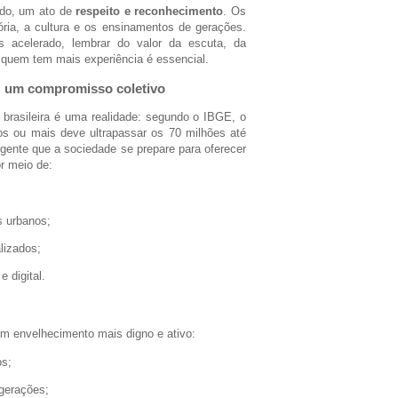
udo, um ato de
respeito e reconhecimento
. Os
ória, a cultura e os ensinamentos de gerações.
celerado, lembrar do valor da escuta, da
 quem tem mais experiência é essencial.
: um compromisso coletivo
brasileira é uma realidade: segundo o IBGE, o
 ou mais deve ultrapassar os 70 milhões até
rgente que a sociedade se prepare para oferecer
r meio de:
;
s urbanos;
lizados;
e digital.
um envelhecimento mais digno e ativo:
os;
 gerações;