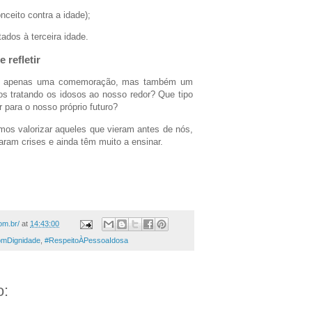
ceito contra a idade);
ados à terceira idade.
 refletir
 é apenas uma comemoração, mas também um
os tratando os idosos ao nosso redor? Que tipo
 para o nosso próprio futuro?
mos valorizar aqueles que vieram antes de nós,
aram crises e ainda têm muito a ensinar.
om.br/
at
14:43:00
omDignidade
,
#RespeitoÀPessoaIdosa
o: