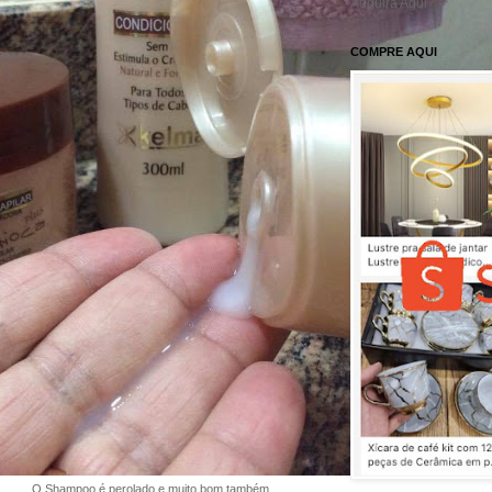
Adquira Aqui
COMPRE AQUI
O Shampoo é perolado e muito bom também