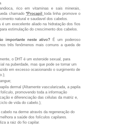
a
ndioca, rico em vitaminas e sais minerais,
 queda chamado
*Procapil
toda linha promove o
scimento natural e saudavel dos cabelos.
 é um execelente aliado na hidratação dos fios
 para estimulação do crescimento dos cabelos.
o importante neste ativo?
É um poderoso
 nos três fenômenos mais comuns a queda de
ente, o DHT é um esteroide sexual, para
al na puberdade, mas que pode se tornar um
uzido em excesso ocasionando o surgimento de
o.);
sangue;
papila dermal (Altamente vascularizada, a papila
 o folículo, promovendo toda a informação
icação e diferenciação das células da matriz e,
iclo de vida do cabelo.);
o cabelo na derme através da regeneração do
 melhora a saúde dos folículos capilares.
iza a raiz do fio capilar.