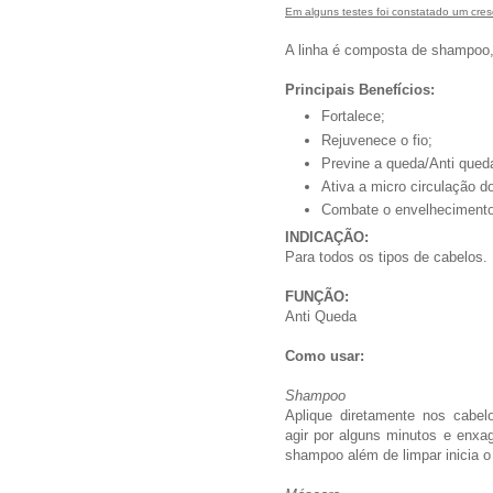
Em alguns testes foi constatado um cre
A linha é composta de shampoo,
Principais Benefícios:
Fortalece;
Rejuvenece o fio;
Previne a queda/Anti qued
Ativa a micro circulação d
Combate o envelhecimento d
INDICAÇÃO:
Para todos os tipos de cabelos.
FUNÇÃO:
Anti Queda
Como usar:
Shampoo
Aplique diretamente nos cabe
agir por alguns minutos e enxag
shampoo além de limpar inicia o