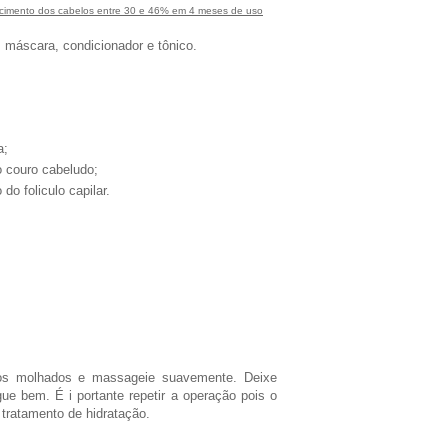
scimento dos cabelos entre 30 e 46% em 4 meses de uso
 máscara, condicionador e tônico.
a;
o couro cabeludo;
o foliculo capilar.
los molhados e massageie suavemente. Deixe
ue bem. É i portante repetir a operação pois o
 tratamento de hidratação.