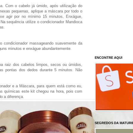
. Com o cabelo já úmido, após utilização do
exas pequenas, aplique a máscara por todo o
xe agir por no mínimo 15 minutos. Enxágue,
 Na sequência utilize o condicionador Mandioca
as.
e o condicionador massageando suavemente da
alguns minutos e enxágue abundantemente.
ENCONTRE AQUI
na raiz dos cabelos limpos, secos ou úmidos,
s pontas dos dedos durante 5 minutos. Não
onador e a Máscara, para quem está como eu,
s químicas este kit chegou na hora, pois com
o a diferença.
SEGREDOS DA MATURI