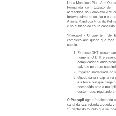
Linha Mandioca Plus- Anti Qued
Formulada com Extrato de ma
acrescidos do Complexo Anti
forte=alecimento celular e o cre
A linha Mandioca Plus da Kelma
e no cuidado do couro cabeludo
*Procapil
-
O que tem de tã
complexo anti queda que foca
cabelo.
Excesso DHT: (resumidam
homens. O DHT é essenci
complicador quando prod
calvície no couro cabelud
Irrigação inadequada do 
Queda da raiz capilar na 
é a força real que dirige
necessária para a multipl
deste modo, regulando o c
O
Procapil
age e fortalecendo 
canal da raiz, retarda a queda e
*É dentro do folículo que se local