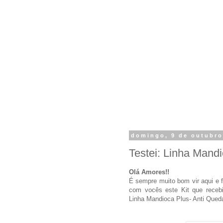
domingo, 9 de outubro
Testei: Linha Mand
Olá Amores!!
É sempre muito bom vir aqui e f
com vocês este Kit que receb
Linha Mandioca Plus- Anti Queda