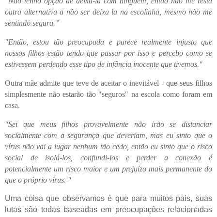
"Não tenho opção de deixá-la com ninguém, então não me resta
outra alternativa a não ser deixa la na escolinha, mesmo não me
sentindo segura.”
"Então, estou tão preocupada e parece realmente injusto que
nossos filhos estão tendo que passar por isso e percebo como se
estivessem perdendo esse tipo de infância inocente que tivemos."
Outra mãe admite que teve de aceitar o inevitável - que seus filhos
simplesmente não estarão tão "seguros" na escola como foram em
casa.
"Sei que meus filhos provavelmente não irão se distanciar
socialmente com a segurança que deveriam, mas eu sinto que o
vírus não vai a lugar nenhum tão cedo, então eu sinto que o risco
social de isolá-los, confundi-los e perder a conexão é
potencialmente um risco maior e um prejuízo mais permanente do
que o próprio vírus. "
Uma coisa que observamos é que para muitos pais, suas
lutas são todas baseadas em preocupações relacionadas